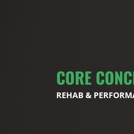
CORE CONC
REHAB & PERFORM